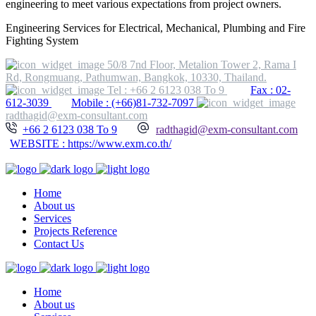
engineering to meet various expectations from project owners.
Engineering Services for Electrical, Mechanical, Plumbing and Fire
Fighting System
50/8 7nd Floor, Metalion Tower 2, Rama I
Rd, Rongmuang, Pathumwan, Bangkok, 10330, Thailand.
Tel : +66 2 6123 038 To 9
Fax : 02-
612-3039
Mobile : (+66)81-732-7097
radthagid@exm-consultant.com
+66 2 6123 038 To 9
radthagid@exm-consultant.com
WEBSITE : https://www.exm.co.th/
Home
About us
Services
Projects Reference
Contact Us
Home
About us