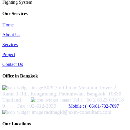
Fighting System
Our Services
Home
About Us
Services
Project
Contact Us
Office in Bangkok
50/9 7 nd Floor Metalion Tower 2,
Rama 1 Rd., Rongmuang, Pathumwan, Bangkok, 10330
Thailand
Tel : +66 2 6123 038 To
9
Fax : 02-612-3039
Mobile : (+66)81-732-7097
radthagid@exm-consultant.com
Our Locations